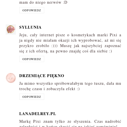
mam do niego nerwów :D
ODPOWIEDZ
SYLLUNIA
Jeju, cały internet pisze o kosmetykach marki Pixi a
ja nigdy nie miałam okazji ich wyprobować, aż mi się
przykro zrobiło :))) Muszę jak najszybciej zapoznać
się z ich ofertą, na pewno znajdę coś dla siebie :)
ODPOWIEDZ
DRZEMIĄCE PIĘKNO
Ja mimo wszystko spróbowałabym tego tuszu, dała mu
trochę czasu i zobaczyła efekt :)
ODPOWIEDZ
LANADELREY.PL
Markę Pixi znam tylko ze słyszenia. Czas nadrobić
zaległości i w końcu skusić się na jakieś zamówinie!