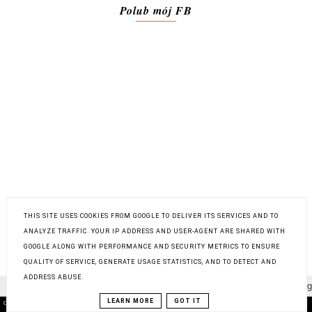
Polub mój FB
THIS SITE USES COOKIES FROM GOOGLE TO DELIVER ITS SERVICES AND TO
ANALYZE TRAFFIC. YOUR IP ADDRESS AND USER-AGENT ARE SHARED WITH
POLITYKA PRYWATNOŚCI
GOOGLE ALONG WITH PERFORMANCE AND SECURITY METRICS TO ENSURE
QUALITY OF SERVICE, GENERATE USAGE STATISTICS, AND TO DETECT AND
ADDRESS ABUSE.
LEARN MORE
GOT IT
COPYRIGHT ©
ANSZPI BLOG
, BLOGGER
BLOG DESIGN:
KAROGRAFIA.PL