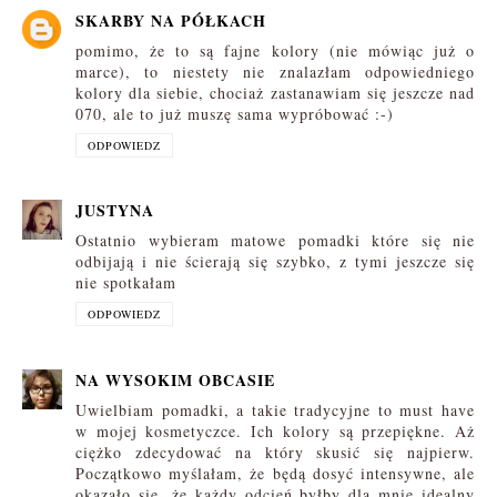
SKARBY NA PÓŁKACH
pomimo, że to są fajne kolory (nie mówiąc już o
marce), to niestety nie znalazłam odpowiedniego
kolory dla siebie, chociaż zastanawiam się jeszcze nad
070, ale to już muszę sama wypróbować :-)
ODPOWIEDZ
JUSTYNA
Ostatnio wybieram matowe pomadki które się nie
odbijają i nie ścierają się szybko, z tymi jeszcze się
nie spotkałam
ODPOWIEDZ
NA WYSOKIM OBCASIE
Uwielbiam pomadki, a takie tradycyjne to must have
w mojej kosmetyczce. Ich kolory są przepiękne. Aż
ciężko zdecydować na który skusić się najpierw.
Początkowo myślałam, że będą dosyć intensywne, ale
okazało się, że każdy odcień byłby dla mnie idealny