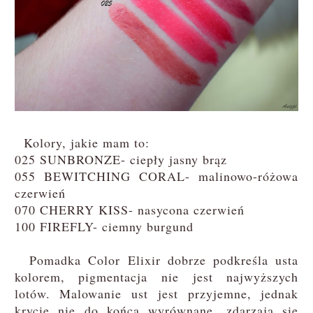
Kolory, jakie mam to:
025 SUNBRONZE- ciepły jasny brąz
055 BEWITCHING CORAL- malinowo-różowa
czerwień
070 CHERRY KISS- nasycona czerwień
100 FIREFLY- ciemny burgund
Pomadka Color Elixir dobrze podkreśla usta
kolorem, pigmentacja nie jest najwyższych
lotów. Malowanie ust jest przyjemne, jednak
krycie nie do końca wyrównane, zdarzają się