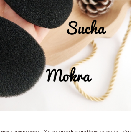
atwe i przyjemne. Na początek nawilżam ją wodą, aby