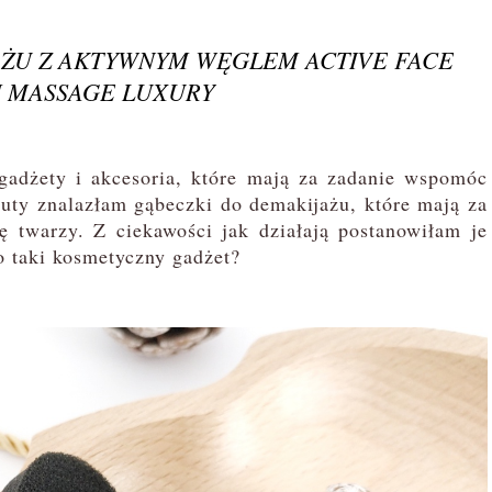
AŻU Z AKTYWNYM WĘGLEM ACTIVE FACE
I MASSAGE LUXURY
adżety i akcesoria, które mają za zadanie wspomóc
uty znalazłam gąbeczki do demakijażu, które mają za
ę twarzy. Z ciekawości jak działają postanowiłam je
o taki kosmetyczny gadżet?