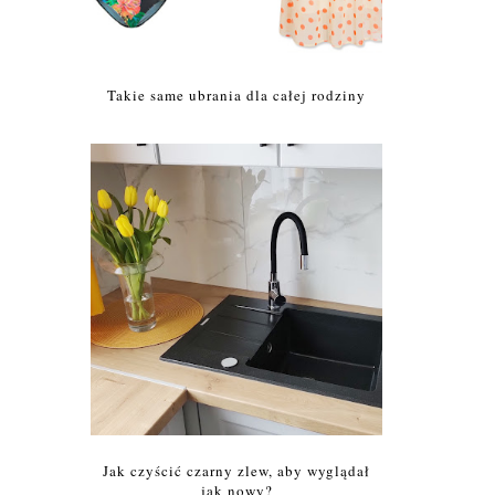
Takie same ubrania dla całej rodziny
Jak czyścić czarny zlew, aby wyglądał
jak nowy?