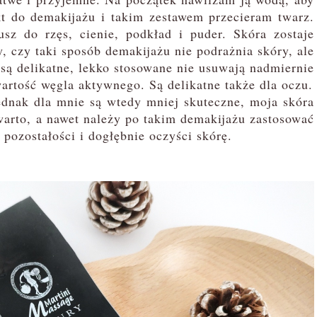
kt do demakijażu i takim zestawem przecieram twarz.
sz do rzęs, cienie, podkład i puder. Skóra zostaje
 czy taki sposób demakijażu nie podrażnia skóry, ale
 są delikatne, lekko stosowane nie usuwają nadmiernie
artość węgla aktywnego. Są delikatne także dla oczu.
nak dla mnie są wtedy mniej skuteczne, moja skóra
warto, a nawet należy po takim demakijażu zastosować
 pozostałości i dogłębnie oczyści skórę.