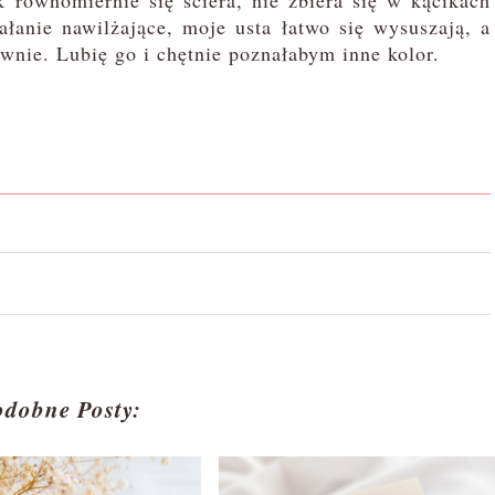
k równomiernie się ściera, nie zbiera się w kącikach
iałanie nawilżające, moje usta łatwo się wysuszają, a
iwnie. Lubię go i chętnie poznałabym inne kolor.
odobne Posty: