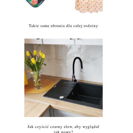
Takie same ubrania dla całej rodziny
Jak czyścić czarny zlew, aby wyglądał
jak nowy?