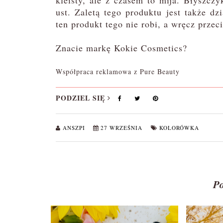
kleisty, ale z czasem to mija. Błyszczy
ust. Zaletą tego produktu jest także dz
ten produkt tego nie robi, a wręcz przec
Znacie markę Kokie Cosmetics?
Współpraca reklamowa z Pure Beauty
PODZIEL SIĘ
ANSZPI
27 WRZEŚNIA
KOLORÓWKA
P