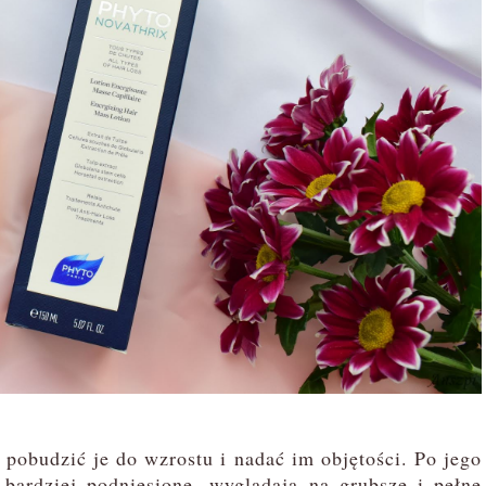
obudzić je do wzrostu i nadać im objętości. Po jego
 bardziej podniesione, wyglądają na grubsze i pełne