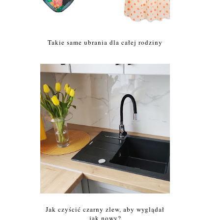
Takie same ubrania dla całej rodziny
Jak czyścić czarny zlew, aby wyglądał
jak nowy?