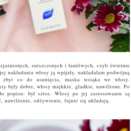
aśnionych, zniszczonych i łamliwych, czyli świetnie
ej nakładania włosy ją wpijały, nakładałam podwójną
m zbyt co do usunięcia, maska wsiąka we włosy.
kty były dobre, włosy miękkie, gładkie, nawilżone. Po
do popisu- był sztos. Włosy po jej zastosowaniu są
 nawilżenie, odżywienie, fajnie się układają.