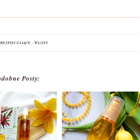
ABEZPIECZAJĄCE
,
WŁOSY
odobne Posty: