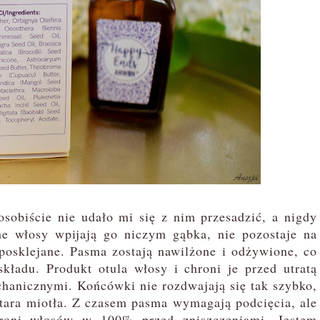
obiście nie udało mi się z nim przesadzić, a nigdy
ane włosy wpijają go niczym gąbka, nie pozostaje na
 posklejane. Pasma zostają nawilżone i odżywione, co
składu. Produkt otula włosy i chroni je przed utratą
hanicznymi. Końcówki nie rozdwajają się tak szybko,
stara miotła. Z czasem pasma wymagają podcięcia, ale
hroni włosów w 100% przed zniszczeniami. Jestem