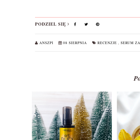
PODZIEL SIĘ
ANSZPI
08 SIERPNIA
RECENZJE
,
SERUM Z
P