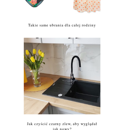
Takie same ubrania dla całej rodziny
Jak czyścić czarny zlew, aby wyglądał
jak nowy?