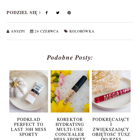
PODZIEL SIĘ
ANSZPI
24 CZERWCA
KOLORÓWKA
Podobne Posty:
PODKŁAD
KOREKTOR
PODKRĘCAJĄCY
PERFECT TO
HYDRATING
I
LAST 30H MISS
MULTI-USE
ZWIĘKSZAJĄCY
SPORTY
CONCEALER
OBJĘTOŚĆ TUSZ
MISS SPORTY
DO RZĘS