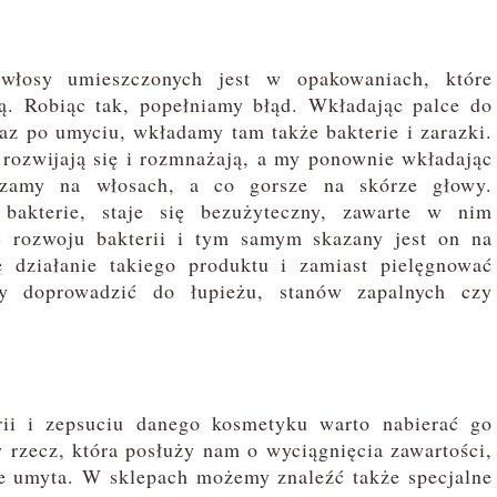
łosy umieszczonych jest w opakowaniach, które
ą. Robiąc tak, popełniamy błąd. Wkładając palce do
z po umyciu, wkładamy tam także bakterie i zarazki.
rozwijają się i rozmnażają, a my ponownie wkładając
dzamy na włosach, a co gorsze na skórze głowy.
akterie, staje się bezużyteczny, zawarte w nim
ć rozwoju bakterii i tym samym skazany jest on na
 działanie takiego produktu i zamiast pielęgnować
y doprowadzić do łupieżu, stanów zapalnych czy
i i zepsuciu danego kosmetyku warto nabierać go
y rzecz, która posłuży nam o wyciągnięcia zawartości,
ie umyta. W sklepach możemy znaleźć także specjalne