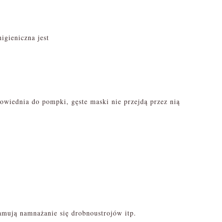
igieniczna jest
powiednia do pompki, gęste maski nie przejdą przez nią
hamują namnażanie się drobnoustrojów itp.