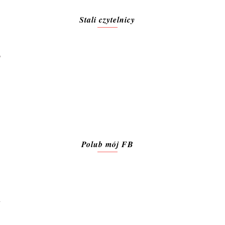
Stali czytelnicy
o
Polub mój FB
h