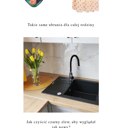
Takie same ubrania dla całej rodziny
Jak czyścić czarny zlew, aby wyglądał
jak nowy?