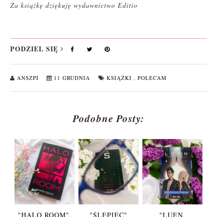
Za książkę dziękuję wydawnictwo Editio
PODZIEL SIĘ
ANSZPI
11 GRUDNIA
KSIĄŻKI
,
POLECAM
Podobne Posty:
"HALO ROOM",
"ŚLEPIEC"
"LUEN.