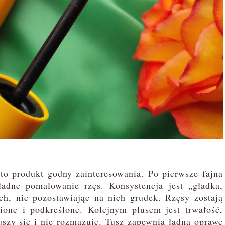
o produkt godny zainteresowania. Po pierwsze fajna
adne pomalowanie rzęs. Konsystencja jest „gładka,
ch, nie pozostawiając na nich grudek. Rzęsy zostają
ione i podkreślone. Kolejnym plusem jest trwałość,
ruszy się i nie rozmazuje. Tusz zapewnia ładną oprawę