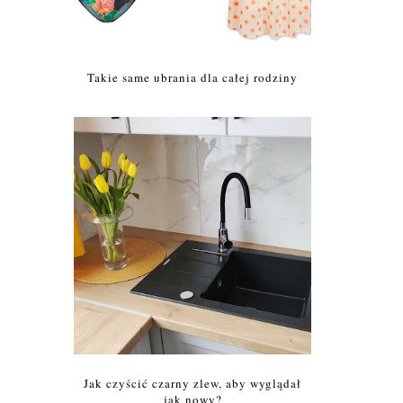
Takie same ubrania dla całej rodziny
Jak czyścić czarny zlew, aby wyglądał
jak nowy?