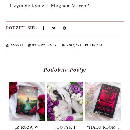
Czytacie książki Meghan March?
PODZIEL SIĘ
ANSZPI
08 WRZEŚNIA
KSIĄŻKI
,
POLECAM
Podobne Posty:
„Z RÓŻĄ W
„DOTYK I
"HALO ROOM",