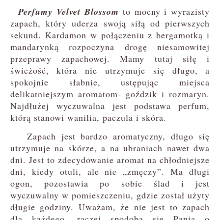
Perfumy Velvet Blossom
to mocny i wyrazisty
zapach, który uderza swoją siłą od pierwszych
sekund. Kardamon w połączeniu z bergamotką i
mandarynką rozpoczyna drogę niesamowitej
przeprawy zapachowej. Mamy tutaj siłę i
świeżość, która nie utrzymuje się długo, a
spokojnie słabnie, ustępując miejsca
delikatniejszym aromatom- goździk i rozmaryn.
Najdłużej wyczuwalna jest podstawa perfum,
którą stanowi wanilia, paczula i skóra.
Zapach jest bardzo aromatyczny, długo się
utrzymuje na skórze, a na ubraniach nawet dwa
dni. Jest to zdecydowanie aromat na chłodniejsze
dni, kiedy otuli, ale nie „zmęczy”. Ma długi
ogon, pozostawia po sobie ślad i jest
wyczuwalny w pomieszczeniu, gdzie został użyty
długie godziny. Uważam, że nie jest to zapach
dla każdego, raczej spodoba się Panią o