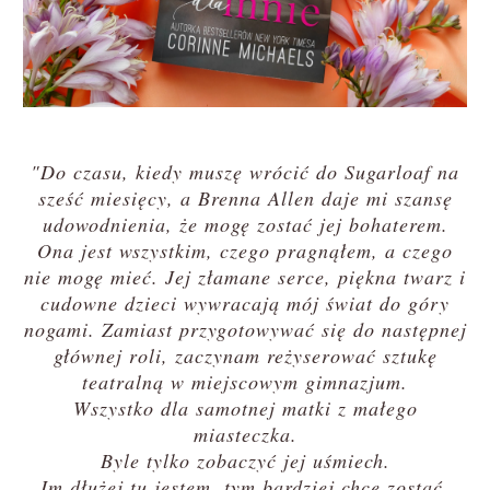
"Do czasu, kiedy muszę wrócić do Sugarloaf na
sześć miesięcy, a Brenna Allen daje mi szansę
udowodnienia, że mogę zostać jej bohaterem.
Ona jest wszystkim, czego pragnąłem, a czego
nie mogę mieć. Jej złamane serce, piękna twarz i
cudowne dzieci wywracają mój świat do góry
nogami. Zamiast przygotowywać się do następnej
głównej roli, zaczynam reżyserować sztukę
teatralną w miejscowym gimnazjum.
Wszystko dla samotnej matki z małego
miasteczka.
Byle tylko zobaczyć jej uśmiech.
Im dłużej tu jestem, tym bardziej chcę zostać.