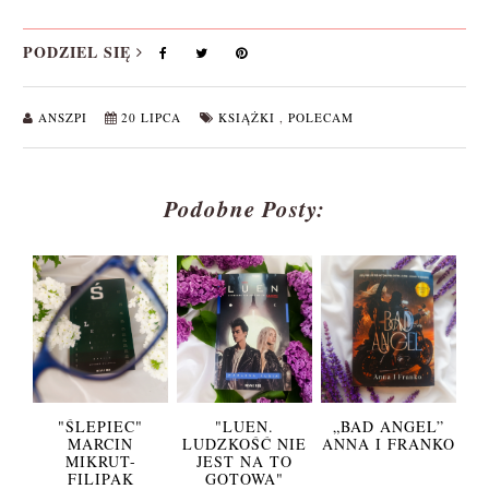
PODZIEL SIĘ
ANSZPI
20 LIPCA
KSIĄŻKI
,
POLECAM
Podobne Posty:
"ŚLEPIEC"
"LUEN.
„BAD ANGEL”
MARCIN
LUDZKOŚĆ NIE
ANNA I FRANKO
MIKRUT-
JEST NA TO
FILIPAK
GOTOWA"