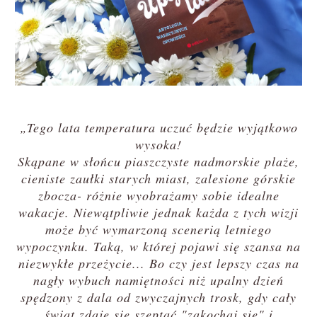
„Tego lata temperatura uczuć będzie wyjątkowo
wysoka!
Skąpane w słońcu piaszczyste nadmorskie plaże,
cieniste zaułki starych miast, zalesione górskie
zbocza- różnie wyobrażamy sobie idealne
wakacje. Niewątpliwie jednak każda z tych wizji
może być wymarzoną scenerią letniego
wypoczynku. Taką, w której pojawi się szansa na
niezwykłe przeżycie... Bo czy jest lepszy czas na
nagły wybuch namiętności niż upalny dzień
spędzony z dala od zwyczajnych trosk, gdy cały
świat zdaje się szeptać "zakochaj się" i