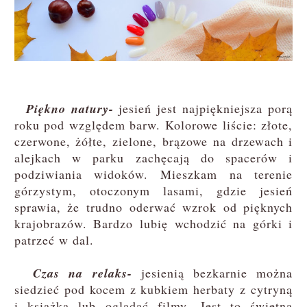
Piękno natury-
jesień jest najpiękniejsza porą
roku pod względem barw. Kolorowe liście: złote,
czerwone, żółte, zielone, brązowe na drzewach i
alejkach w parku zachęcają do spacerów i
podziwiania widoków. Mieszkam na terenie
górzystym, otoczonym lasami, gdzie jesień
sprawia, że trudno oderwać wzrok od pięknych
krajobrazów. Bardzo lubię wchodzić na górki i
patrzeć w dal.
Czas na relaks-
jesienią bezkarnie można
siedzieć pod kocem z kubkiem herbaty z cytryną
i książką lub oglądać filmy. Jest to świetna