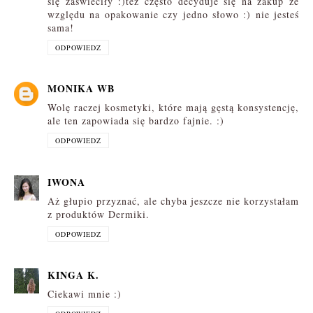
się zaświeciły :)też często decyduje się na zakup ze
względu na opakowanie czy jedno słowo :) nie jesteś
sama!
ODPOWIEDZ
MONIKA WB
Wolę raczej kosmetyki, które mają gęstą konsystencję,
ale ten zapowiada się bardzo fajnie. :)
ODPOWIEDZ
IWONA
Aż głupio przyznać, ale chyba jeszcze nie korzystałam
z produktów Dermiki.
ODPOWIEDZ
KINGA K.
Ciekawi mnie :)