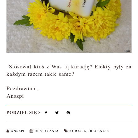
Stosował ktoś z Was tą kurację? Efekty były za
każdym razem takie same?
Pozdrawiam,
Anszpi
PODZIEL SIĘ
ANSZPI
10 STYCZNIA
KURACJA
,
RECENZJE