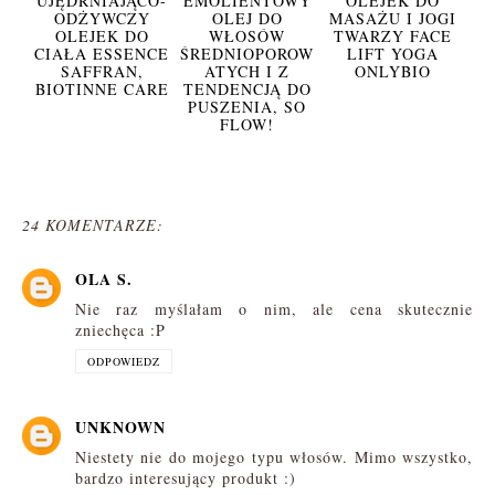
UJĘDRNIAJĄCO-
EMOLIENTOWY
OLEJEK DO
ODŻYWCZY
OLEJ DO
MASAŻU I JOGI
OLEJEK DO
WŁOSÓW
TWARZY FACE
CIAŁA ESSENCE
ŚREDNIOPOROW
LIFT YOGA
SAFFRAN,
ATYCH I Z
ONLYBIO
BIOTINNE CARE
TENDENCJĄ DO
PUSZENIA, SO
FLOW!
24 KOMENTARZE:
OLA S.
Nie raz myślałam o nim, ale cena skutecznie
zniechęca :P
ODPOWIEDZ
UNKNOWN
Niestety nie do mojego typu włosów. Mimo wszystko,
bardzo interesujący produkt :)