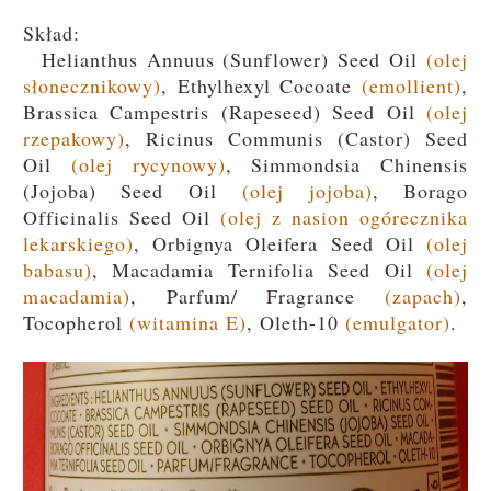
Skład:
Helianthus Annuus (Sunflower) Seed Oil
(olej
słonecznikowy)
, Ethylhexyl Cocoate
(emollient)
,
Brassica Campestris (Rapeseed) Seed Oil
(olej
rzepakowy)
, Ricinus Communis (Castor) Seed
Oil
(olej rycynowy)
, Simmondsia Chinensis
(Jojoba) Seed Oil
(olej jojoba)
, Borago
Officinalis Seed Oil
(
olej z nasion ogórecznika
lekarskiego)
, Orbignya Oleifera Seed Oil
(olej
babasu)
, Macadamia Ternifolia Seed Oil
(olej
macadamia)
, Parfum/ Fragrance
(zapach)
,
Tocopherol
(witamina E)
, Oleth-10
(emulgator)
.