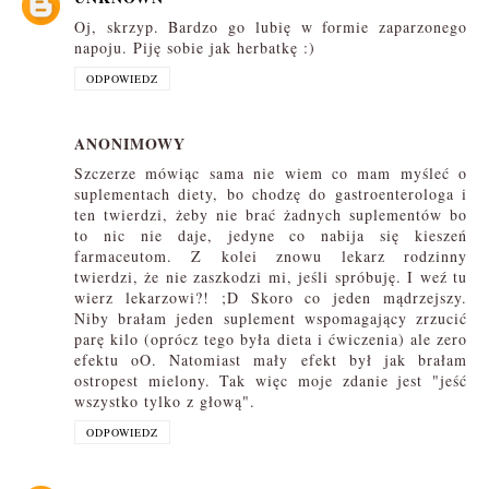
Oj, skrzyp. Bardzo go lubię w formie zaparzonego
napoju. Piję sobie jak herbatkę :)
ODPOWIEDZ
ANONIMOWY
Szczerze mówiąc sama nie wiem co mam myśleć o
suplementach diety, bo chodzę do gastroenterologa i
ten twierdzi, żeby nie brać żadnych suplementów bo
to nic nie daje, jedyne co nabija się kieszeń
farmaceutom. Z kolei znowu lekarz rodzinny
twierdzi, że nie zaszkodzi mi, jeśli spróbuję. I weź tu
wierz lekarzowi?! ;D Skoro co jeden mądrzejszy.
Niby brałam jeden suplement wspomagający zrzucić
parę kilo (oprócz tego była dieta i ćwiczenia) ale zero
efektu oO. Natomiast mały efekt był jak brałam
ostropest mielony. Tak więc moje zdanie jest "jeść
wszystko tylko z głową".
ODPOWIEDZ