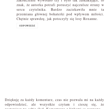
zakończenie wywołało łzy i było tak zaskakujące, to
znak, że autorka potrafi poruszyć najczulsze struny w
sercu czytelnika. Bardzo zaciekawiła mnie ta
przemiana głównej bohaterki pod wpływem miłości.
Chętnie sprawdzę, jak potoczyły się losy Roxanne.
ODPOWIEDZ
Dziękuję za każdy komentarz, czas nie pozwala mi na każdy
odpowiedzieć, ale wszystkie czytam i cieszę się, że
zostawiasz po sobie ślad. Komentarze z linkami są usuwane.