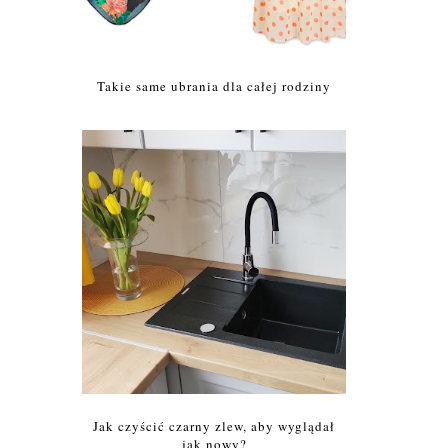
Takie same ubrania dla całej rodziny
Jak czyścić czarny zlew, aby wyglądał
jak nowy?