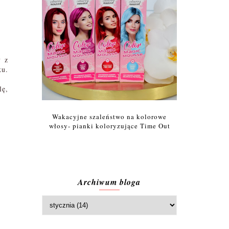
y z
ku.
lę,
Wakacyjne szaleństwo na kolorowe
włosy- pianki koloryzujące Time Out
Archiwum bloga