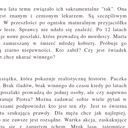
dwa lata temu związało ich sakramentalne "tak". Ona
jest znanym i cenionym lekarzem. Są szczęśliwym
o. W przeszłości po ognisku maturalnym przyjaciółka
 lesie. Sprawcy nie udało się znaleźć. Po 12 latach
je nowe poszlaki, które prowadzą do mordercy. Marta
st zamieszany w śmierć młodej kobiety. Próbuje go
ą ziarno niepewności. Kto zabił? Czy jest świadek
at chce ukarać winnego?
iążka, która pokazuje realistyczną historie. Paczka
o. Brak śladów, brak winnego do czasu kiedy po latach
 poszlaki prowadzą do jednej osoby, ale czy napewno
ratuje Piotra? Można zadawać sobie wiele pytań w
szami podpowiedzi kto jest ten zły. Jest to świetna
a szukająca prawdy. Dla męża chce jak najlepiej,
o nie zawsze jest rozsądne. Wartka akcja, zaskakujące
yta się z zapartym tchem. Mrok lasu, tajemnice,