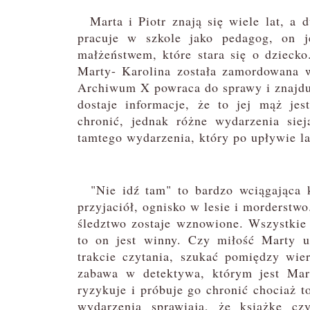
Marta i Piotr znają się wiele lat, a 
pracuje w szkole jako pedagog, on 
małżeństwem, które stara się o dzieck
Marty- Karolina została zamordowana w
Archiwum X powraca do sprawy i znajdu
dostaje informacje, że to jej mąż je
chronić, jednak różne wydarzenia siej
tamtego wydarzenia, który po upływie l
"Nie idź tam" to bardzo wciągająca ks
przyjaciół, ognisko w lesie i morderstw
śledztwo zostaje wznowione. Wszystkie
to on jest winny. Czy miłość Marty u
trakcie czytania, szukać pomiędzy wier
zabawa w detektywa, którym jest Mart
ryzykuje i próbuje go chronić chociaż t
wydarzenia sprawiają, że książkę cz