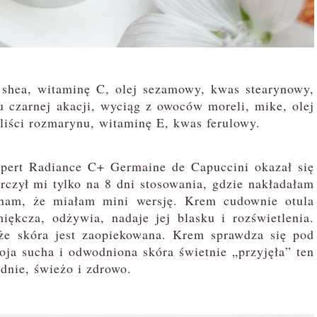
hea, witaminę C, olej sezamowy, kwas stearynowy,
u czarnej akacji, wyciąg z owoców moreli, mike, olej
 liści rozmarynu, witaminę E, kwas ferulowy.
ert Radiance C+ Germaine de Capuccini okazał się
rczył mi tylko na 8 dni stosowania, gdzie nakładałam
inam, że miałam mini wersję. Krem cudownie otula
iękcza, odżywia, nadaje jej blasku i rozświetlenia.
 że skóra jest zaopiekowana. Krem sprawdza się pod
Moja sucha i odwodniona skóra świetnie „przyjęła” ten
dnie, świeżo i zdrowo.