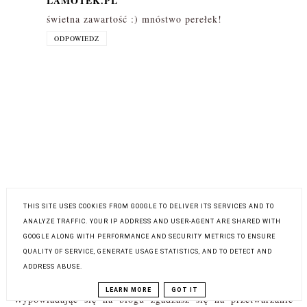
LAMOTEK.PL
świetna zawartość :) mnóstwo perełek!
ODPOWIEDZ
THIS SITE USES COOKIES FROM GOOGLE TO DELIVER ITS SERVICES AND TO
ANALYZE TRAFFIC. YOUR IP ADDRESS AND USER-AGENT ARE SHARED WITH
GOOGLE ALONG WITH PERFORMANCE AND SECURITY METRICS TO ENSURE
Dziękuję za każdy komentarz, czas nie pozwala mi na każdy
QUALITY OF SERVICE, GENERATE USAGE STATISTICS, AND TO DETECT AND
odpowiedzieć, ale wszystkie czytam i cieszę się, że
ADDRESS ABUSE.
zostawiasz po sobie ślad. Komentarze z linkami są usuwane.
LEARN MORE
GOT IT
Wypowiadając się na blogu zgadzasz się na przetwarzanie