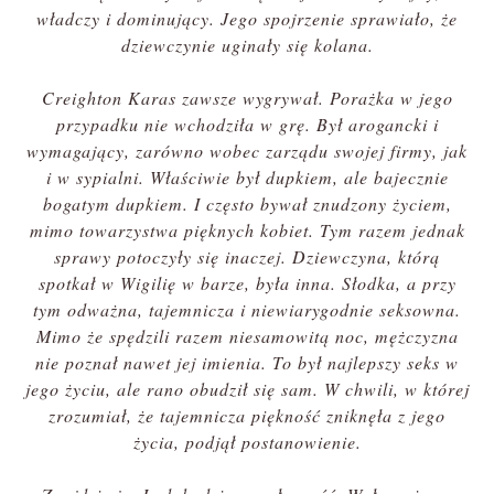
władczy i dominujący. Jego spojrzenie sprawiało, że
dziewczynie uginały się kolana.
Creighton Karas zawsze wygrywał. Porażka w jego
przypadku nie wchodziła w grę. Był arogancki i
wymagający, zarówno wobec zarządu swojej firmy, jak
i w sypialni. Właściwie był dupkiem, ale bajecznie
bogatym dupkiem. I często bywał znudzony życiem,
mimo towarzystwa pięknych kobiet. Tym razem jednak
sprawy potoczyły się inaczej. Dziewczyna, którą
spotkał w Wigilię w barze, była inna. Słodka, a przy
tym odważna, tajemnicza i niewiarygodnie seksowna.
Mimo że spędzili razem niesamowitą noc, mężczyzna
nie poznał nawet jej imienia. To był najlepszy seks w
jego życiu, ale rano obudził się sam. W chwili, w której
zrozumiał, że tajemnicza piękność zniknęła z jego
życia, podjął postanowienie.