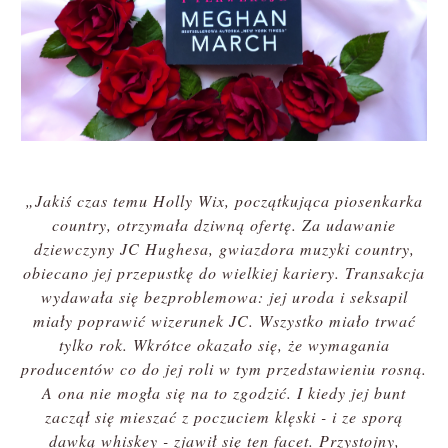
„Jakiś czas temu Holly Wix, początkująca piosenkarka
country, otrzymała dziwną ofertę. Za udawanie
dziewczyny JC Hughesa, gwiazdora muzyki country,
obiecano jej przepustkę do wielkiej kariery. Transakcja
wydawała się bezproblemowa: jej uroda i seksapil
miały poprawić wizerunek JC. Wszystko miało trwać
tylko rok. Wkrótce okazało się, że wymagania
producentów co do jej roli w tym przedstawieniu rosną.
A ona nie mogła się na to zgodzić. I kiedy jej bunt
zaczął się mieszać z poczuciem klęski - i ze sporą
dawką whiskey - zjawił się ten facet. Przystojny,