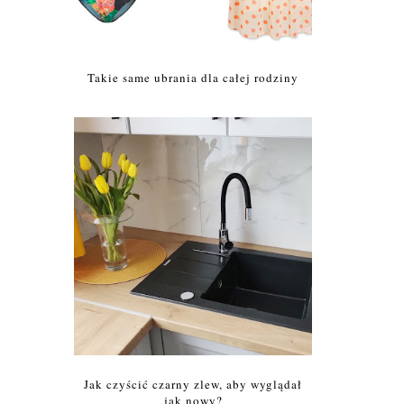
Takie same ubrania dla całej rodziny
Jak czyścić czarny zlew, aby wyglądał
jak nowy?