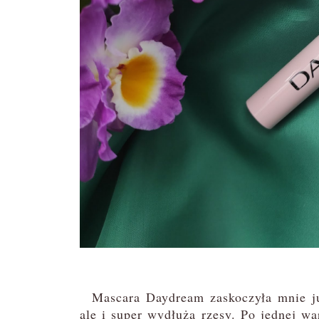
Mascara Daydream zaskoczyła mnie już 
ale i super wydłuża rzęsy. Po jednej wa