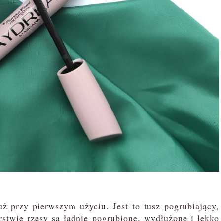
przy pierwszym użyciu. Jest to tusz pogrubiający,
rstwie rzęsy są ładnie pogrubione, wydłużone i lekko