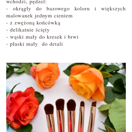
wchodzi, pędzel:
- okrągły do bazowego koloru i większych
malowanek jednym cieniem
- z zwężoną końcówką
- delikatnie ścięty
- wąski mały do kresek i brwi
- płaski mały do detali