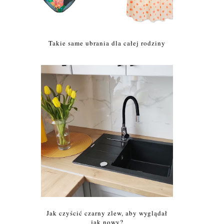
Takie same ubrania dla całej rodziny
Jak czyścić czarny zlew, aby wyglądał
jak nowy?