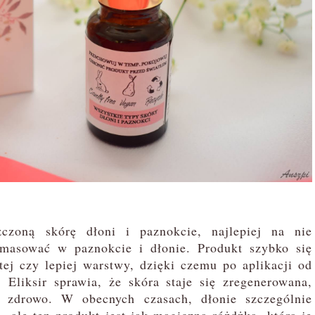
zoną skórę dłoni i paznokcie, najlepiej na nie
masować w paznokcie i dłonie. Produkt szybko się
tej czy lepiej warstwy, dzięki czemu po aplikacji od
liksir sprawia, że skóra staje się zregenerowana,
 zdrowo. W obecnych czasach, dłonie szczególnie
, ale ten produkt jest jak magiczna różdżka, która je