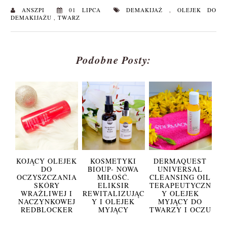
ANSZPI
01 LIPCA
DEMAKIJAŻ
,
OLEJEK DO
DEMAKIJAŻU
,
TWARZ
Podobne Posty:
KOJĄCY OLEJEK
KOSMETYKI
DERMAQUEST
DO
BIOUP- NOWA
UNIVERSAL
OCZYSZCZANIA
MIŁOŚĆ.
CLEANSING OIL
SKÓRY
ELIKSIR
TERAPEUTYCZN
WRAŻLIWEJ I
REWITALIZUJĄC
Y OLEJEK
NACZYNKOWEJ
Y I OLEJEK
MYJĄCY DO
REDBLOCKER
MYJĄCY
TWARZY I OCZU