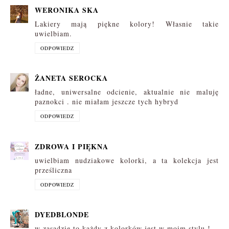
WERONIKA SKA
Lakiery mają piękne kolory! Własnie takie
uwielbiam.
ODPOWIEDZ
ŻANETA SEROCKA
ładne, uniwersalne odcienie, aktualnie nie maluję
paznokci . nie miałam jeszcze tych hybryd
ODPOWIEDZ
ZDROWA I PIĘKNA
uwielbiam nudziakowe kolorki, a ta kolekcja jest
prześliczna
ODPOWIEDZ
DYEDBLONDE
w zasadzie to każdy z kolorków jest w moim stylu !