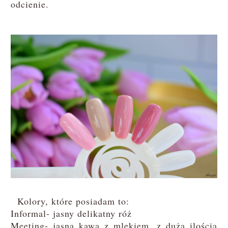
odcienie.
Kolory, które posiadam to:
Informal- jasny delikatny róż
Meeting- jasna kawa z mlekiem, z dużą ilością