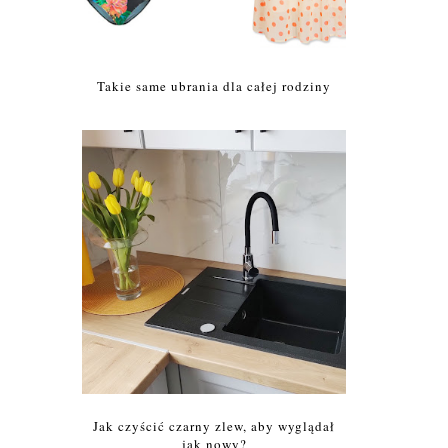
Takie same ubrania dla całej rodziny
Jak czyścić czarny zlew, aby wyglądał
jak nowy?