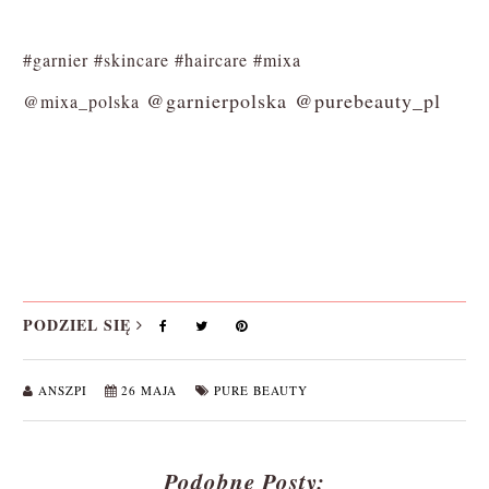
#garnier #skincare #haircare #mixa
@garnierpolska
@purebeauty_pl
@mixa_polska
PODZIEL SIĘ
ANSZPI
26 MAJA
PURE BEAUTY
Podobne Posty: