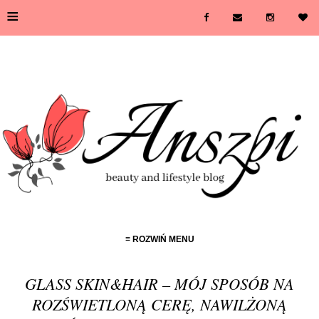
≡
≡ ROZWIŃ MENU
GLASS SKIN&HAIR – MÓJ SPOSÓB NA
ROZŚWIETLONĄ CERĘ, NAWILŻONĄ