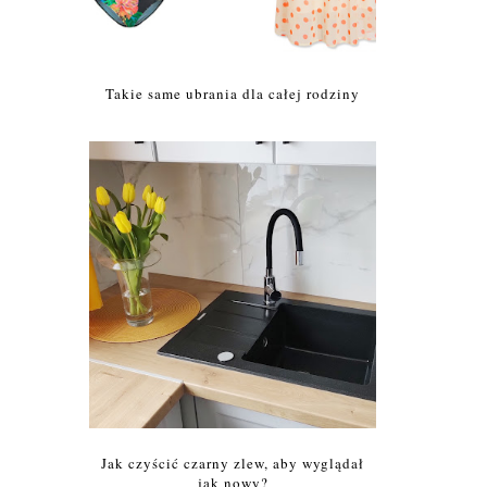
Takie same ubrania dla całej rodziny
Jak czyścić czarny zlew, aby wyglądał
jak nowy?