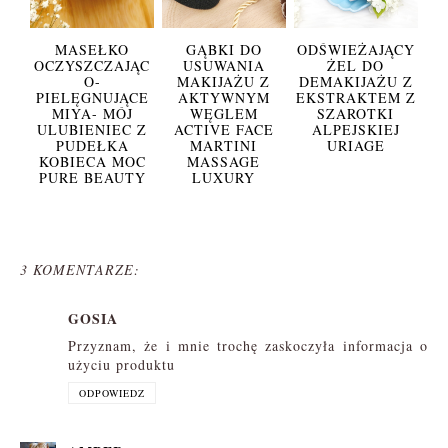
MASEŁKO
GĄBKI DO
ODŚWIEŻAJĄCY
OCZYSZCZAJĄC
USUWANIA
ŻEL DO
O-
MAKIJAŻU Z
DEMAKIJAŻU Z
PIELĘGNUJĄCE
AKTYWNYM
EKSTRAKTEM Z
MIYA- MÓJ
WĘGLEM
SZAROTKI
ULUBIENIEC Z
ACTIVE FACE
ALPEJSKIEJ
PUDEŁKA
MARTINI
URIAGE
KOBIECA MOC
MASSAGE
PURE BEAUTY
LUXURY
3 KOMENTARZE:
GOSIA
Przyznam, że i mnie trochę zaskoczyła informacja o
użyciu produktu
ODPOWIEDZ