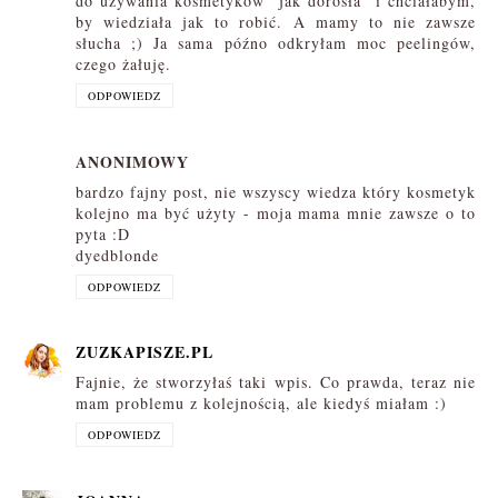
do używania kosmetyków "jak dorosła" i chciałabym,
by wiedziała jak to robić. A mamy to nie zawsze
słucha ;) Ja sama późno odkryłam moc peelingów,
czego żałuję.
ODPOWIEDZ
ANONIMOWY
bardzo fajny post, nie wszyscy wiedza który kosmetyk
kolejno ma być użyty - moja mama mnie zawsze o to
pyta :D
dyedblonde
ODPOWIEDZ
ZUZKAPISZE.PL
Fajnie, że stworzyłaś taki wpis. Co prawda, teraz nie
mam problemu z kolejnością, ale kiedyś miałam :)
ODPOWIEDZ