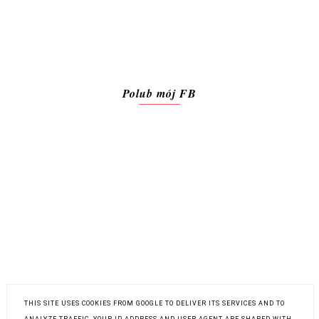
Polub mój FB
THIS SITE USES COOKIES FROM GOOGLE TO DELIVER ITS SERVICES AND TO
ANALYZE TRAFFIC. YOUR IP ADDRESS AND USER-AGENT ARE SHARED WITH