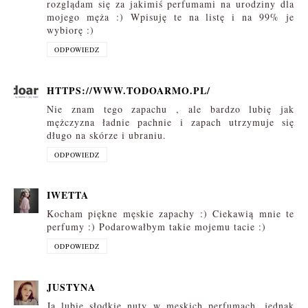
rozglądam się za jakimiś perfumami na urodziny dla
mojego męża :) Wpisuję te na listę i na 99% je
wybiorę :)
ODPOWIEDZ
HTTPS://WWW.TODOARMO.PL/
Nie znam tego zapachu , ale bardzo lubię jak
mężczyzna ładnie pachnie i zapach utrzymuje się
długo na skórze i ubraniu.
ODPOWIEDZ
IWETTA
Kocham piękne męskie zapachy :) Ciekawią mnie te
perfumy :) Podarowałbym takie mojemu tacie :)
ODPOWIEDZ
JUSTYNA
Ja lubię słodkie nuty w męskich perfumach, jednak