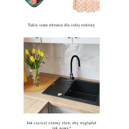
Takie same ubrania dla całej rodziny
Jak czyścić czarny zlew, aby wyglądał
jak nowy?