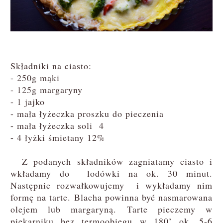
Składniki na ciasto:
- 250g mąki
- 125g margaryny
- 1 jajko
- mała łyżeczka proszku do pieczenia
- mała łyżeczka soli 4
- 4 łyżki śmietany 12%
Z podanych składników zagniatamy ciasto i
wkładamy do lodówki na ok. 30 minut.
Następnie rozwałkowujemy i wykładamy nim
formę na tarte. Blacha powinna być nasmarowana
olejem lub margaryną. Tarte pieczemy w
piekarniku bez termoobiegu w 180’ ok. 5-6