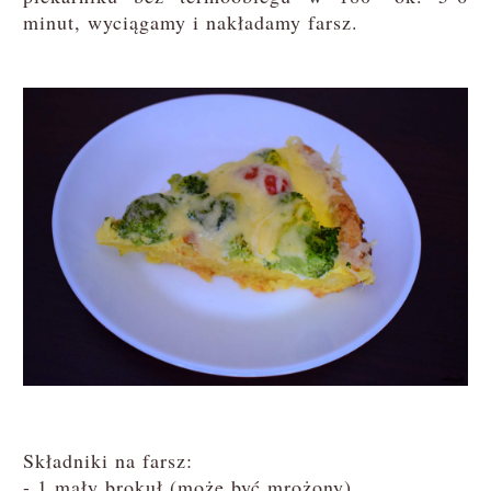
minut, wyciągamy i nakładamy farsz.
Składniki na farsz:
- 1 mały brokuł (może być mrożony)