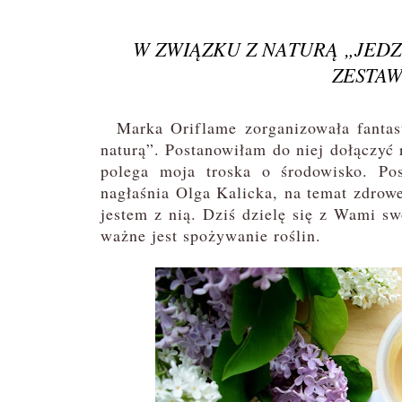
W ZWIĄZKU Z NATURĄ „JEDZ 
ZESTAW
Marka Oriflame zorganizowała fantast
naturą”. Postanowiłam do niej dołączy
polega moja troska o środowisko. Pos
nagłaśnia Olga Kalicka, na temat zdrow
jestem z nią. Dziś dzielę się z Wami s
ważne jest spożywanie roślin.