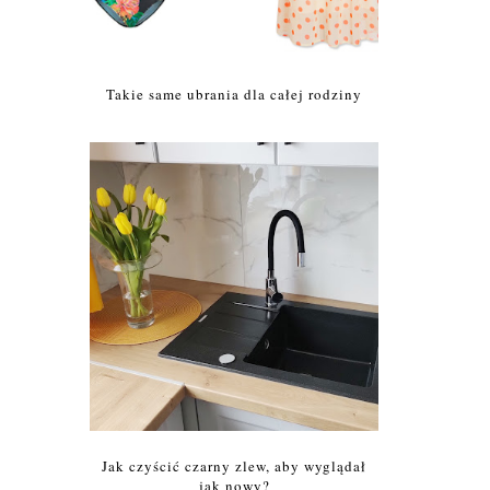
Takie same ubrania dla całej rodziny
Jak czyścić czarny zlew, aby wyglądał
jak nowy?