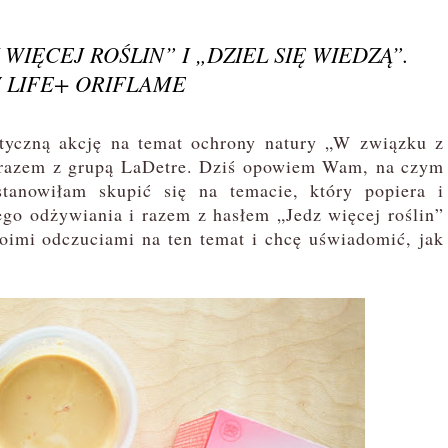
WIĘCEJ ROŚLIN” I „DZIEL SIĘ WIEDZĄ”.
 LIFE+ ORIFLAME
yczną akcję na temat ochrony natury „W związku z
ć razem z grupą LaDetre. Dziś opowiem Wam, na czym
tanowiłam skupić się na temacie, który popiera i
ego odżywiania i razem z hasłem „Jedz więcej roślin”
woimi odczuciami na ten temat i chcę uświadomić, jak