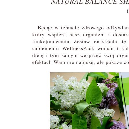
NATURAL BALANCE SH
Będąc w temacie zdrowego odżywiania
który wspiera nasz organizm i dostar
funkcjonowania. Zestaw ten składa się
suplementu WellnessPack woman i kub
dietę i tym samym wesprzeć swój organ
efektach Wam nie napiszę, ale pokaże co 