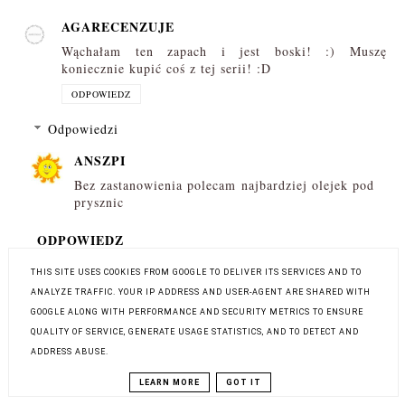
AGARECENZUJE
Wąchałam ten zapach i jest boski! :) Muszę
koniecznie kupić coś z tej serii! :D
ODPOWIEDZ
Odpowiedzi
ANSZPI
Bez zastanowienia polecam najbardziej olejek pod
prysznic
ODPOWIEDZ
THIS SITE USES COOKIES FROM GOOGLE TO DELIVER ITS SERVICES AND TO
ANALYZE TRAFFIC. YOUR IP ADDRESS AND USER-AGENT ARE SHARED WITH
KLAUDIA ANNA
GOOGLE ALONG WITH PERFORMANCE AND SECURITY METRICS TO ENSURE
Znam te produkty i są na prawdę super
QUALITY OF SERVICE, GENERATE USAGE STATISTICS, AND TO DETECT AND
ODPOWIEDZ
ADDRESS ABUSE.
LEARN MORE
GOT IT
Odpowiedzi