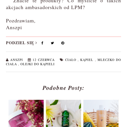
Znacie te produkty? Co myślicie o takich
akcjach ambasadorskich od LPM?
Pozdrawiam,
Anszpi
PODZIEL SIĘ
ANSZPI
12 CZERWCA
CIAŁO
,
KĄPIEL
,
MLECZKO DO
CIAŁA
,
OLEJKI DO KĄPIELI
Podobne Posty: