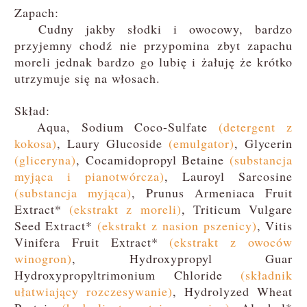
Zapach:
Cudny jakby słodki i owocowy, bardzo
przyjemny chodź nie przypomina zbyt zapachu
moreli jednak bardzo go lubię i żałuję że krótko
utrzymuje się na włosach.
Skład:
Aqua, Sodium Coco-Sulfate
(detergent z
kokosa)
, Laury Glucoside
(emulgator)
, Glycerin
(gliceryna)
, Cocamidopropyl Betaine
(substancja
myjąca i pianotwórcza)
, Lauroyl Sarcosine
(substancja myjąca)
, Prunus Armeniaca Fruit
Extract*
(ekstrakt z moreli)
, Triticum Vulgare
Seed Extract*
(ekstrakt z nasion pszenicy)
, Vitis
Vinifera Fruit Extract*
(ekstrakt z owoców
winogron)
, Hydroxypropyl Guar
Hydroxypropyltrimonium Chloride
(składnik
ułatwiający rozczesywanie)
, Hydrolyzed Wheat