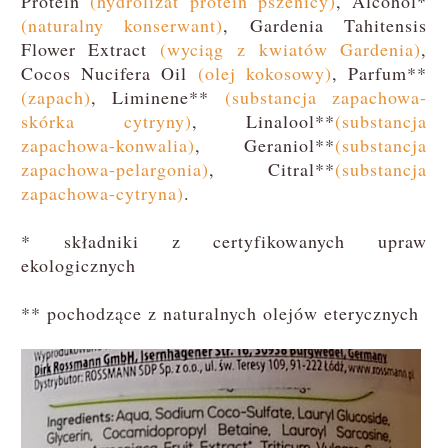
Protein
(hydrolizat protein pszenicy)
, Alcohol*
(naturalny konserwant)
, Gardenia Tahitensis
Flower Extract
(wyciąg z kwiatów Gardenia)
,
Cocos Nucifera Oil
(olej kokosowy)
, Parfum**
(zapach)
, Liminene**
(substancja zapachowa-
skórka cytryny)
, Linalool**
(substancja
zapachowa-konwalia)
, Geraniol**
(substancja
zapachowa-pelargonia)
, Citral**
(substancja
zapachowa-cytryna)
.
* składniki z certyfikowanych upraw
ekologicznych
** pochodzące z naturalnych olejów eterycznych