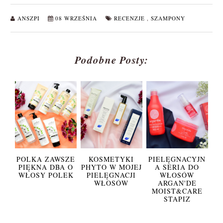
ANSZPI
08 WRZEŚNIA
RECENZJE
,
SZAMPONY
Podobne Posty:
POLKA ZAWSZE
KOSMETYKI
PIELĘGNACYJN
PIĘKNA DBA O
PHYTO W MOJEJ
A SERIA DO
WŁOSY POLEK
PIELĘGNACJI
WŁOSÓW
WŁOSÓW
ARGAN'DE
MOIST&CARE
STAPIZ