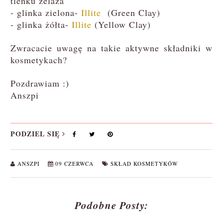
tlenku żelaza
- glinka zielona-
Illite
(Green Clay)
- glinka żółta-
Illite
(
Yellow Clay)
Zwracacie uwagę na takie aktywne składniki w
kosmetykach?
Pozdrawiam :)
Anszpi
PODZIEL SIĘ
ANSZPI
09 CZERWCA
SKŁAD KOSMETYKÓW
Podobne Posty: