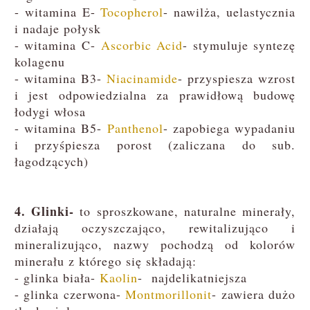
- witamina E-
Tocopherol
-
nawilża, uelastycznia
i nadaje połysk
- witamina C-
Ascorbic Acid
-
stymuluje syntezę
kolagenu
- witamina B3-
Niacinamide
- przyspiesza wzrost
i jest odpowiedzialna za prawidłową budowę
łodygi włosa
- witamina B5-
Panthenol
- zapobiega wypadaniu
i przyśpiesza porost (zaliczana do sub.
łagodzących)
4. Glinki-
to sproszkowane, naturalne minerały,
działają oczyszczająco, rewitalizująco i
mineralizująco, nazwy pochodzą od kolorów
minerału z którego się składają:
- glinka biała-
Kaolin
- najdelikatniejsza
- glinka czerwona-
Montmorillonit
- zawiera dużo