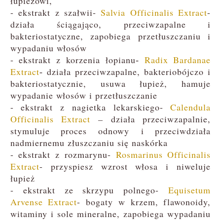
łupieżowi,
-
ekstrakt z szałwii-
Salvia Officinalis Extract
-
działa ściągająco, przeciwzapalne i
bakteriostatyczne, zapobiega przetłuszczaniu i
wypadaniu włosów
- ekstrakt z korzenia łopianu
Radix Bardanae
-
Extract
działa przeciwzapalne, bakteriobójczo i
-
bakteriostatycznie, usuwa łupież, hamuje
wypadanie włosów i przetłuszczanie
- ekstrakt z nagietka lekarskiego-
Calendula
Officinalis Extract
–
działa przeciwzapalnie,
stymuluje proces odnowy i przeciwdziała
nadmiernemu złuszczaniu się naskórka
- ekstrakt z rozmarynu-
Rosmarinus Officinalis
Extract
- przyspiesz wzrost włosa i niweluje
łupież
- ekstrakt ze skrzypu polnego-
Equisetum
Arvense Extract
-
bogaty w krzem, flawonoidy,
witaminy i sole mineralne, zapobiega wypadaniu